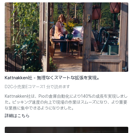
Kattnakken社 - 無理なくスマートな拡張を実現。
D2C
小売業
Eコマース
1 分で読めます
Kattnakken社は、Pioの倉庫自動化により140%の成長を実現しまし
た。ピッキング速度の向上で現場の作業はスムーズになり、より重要
な業務に集中できるようになりました。
詳細はこちら