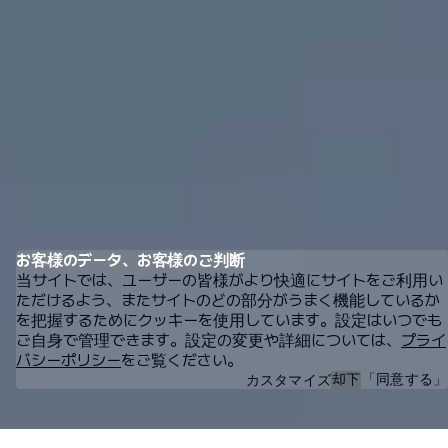
お客様のデータ、お客様のご判断
当サイトでは、ユーザーの皆様がより快適にサイトをご利用い
×
ただけるよう、またサイトのどの部分がうまく機能しているか
Pioのエキスパート、Craig
を把握するためにクッキーを使用しています。設定はいつでも
による解説動画・チャット
ご自身で管理できます。設定の変更や詳細については、
プライ
ボットはこちら
バシーポリシー
をご覧ください。
却下
「同意する」
カスタマイズ
必須
ウェブサイトが正常に機能するために必要
必須
です。これらのクッキーは無効にすること
機能性
設定の保存など、機能の拡張や
はできません。