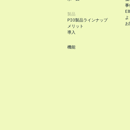
事
E
製品
よ
PIO製品ラインナップ
お
メリット
導入
機能